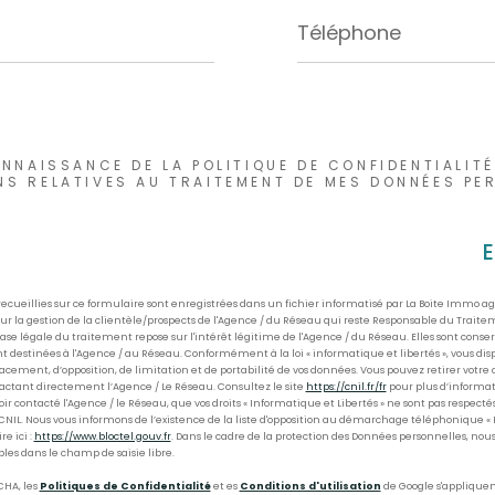
Téléphone
ONNAISSANCE DE LA POLITIQUE DE CONFIDENTIALITÉ
NS RELATIVES AU TRAITEMENT DE MES DONNÉES PER
recueillies sur ce formulaire sont enregistrées dans un fichier informatisé par La Boite Immo 
r la gestion de la clientèle/prospects de l'Agence / du Réseau qui reste Responsable du Trait
base légale du traitement repose sur l'intérêt légitime de l'Agence / du Réseau. Elles sont con
t destinées à l'Agence / au Réseau. Conformément à la loi « informatique et libertés », vous disp
ffacement, d’opposition, de limitation et de portabilité de vos données. Vous pouvez retirer vot
tant directement l’Agence / Le Réseau. Consultez le site
https://cnil.fr/fr
pour plus d’informatio
ir contacté l'Agence / le Réseau, que vos droits « Informatique et Libertés » ne sont pas respect
CNIL. Nous vous informons de l’existence de la liste d'opposition au démarchage téléphonique « Bl
e ici :
https://www.bloctel.gouv.fr
. Dans le cadre de la protection des Données personnelles, nous
les dans le champ de saisie libre.
CHA, les
Politiques de Confidentialité
et es
Conditions d'utilisation
de Google s'appliquen