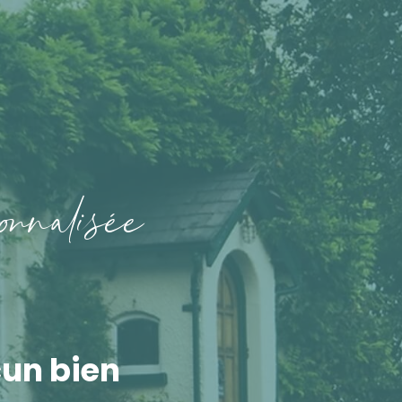
o
n
a
i
é
e
cun bien