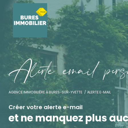
A
l
e
t
e
e
m
a
i
p
e
s
AGENCE IMMOBILIÈRE À BURES-SUR-YVETTE
ALERTE E-MAIL
Créer votre alerte e-mail
et ne manquez plus au