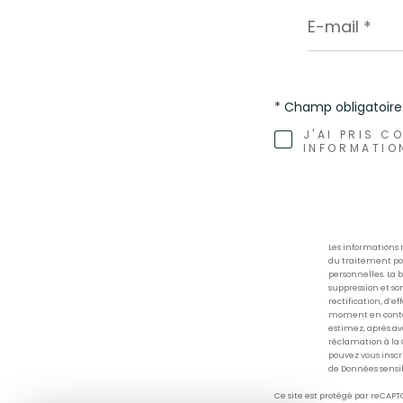
E-
mail
*
* Champ obligatoire
J'AI PRIS C
INFORMATIO
Les informations 
du traitement pou
personnelles. La 
suppression et son
rectification, d’e
moment en contac
estimez, après avo
réclamation à la 
pouvez vous inscrir
de Données sensib
Ce site est protégé par reCAPT