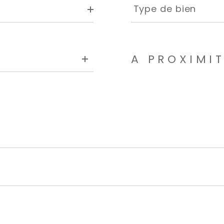
de
Type de bien
bien
A PROXIMI