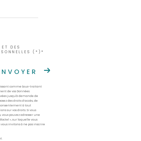
 ET DES
SONNELLES (*)*
ENVOYER
agissant comme Sous-traitant
ement de vos Données
servées jusqu'à demande de
osez des droits d’accès, de
re consentement à tout
ns sur vos droits. Si vous
és, vous pouvez adresser une
octel », sur laquelle vous
 vous invitons à ne pas inscrire
t.