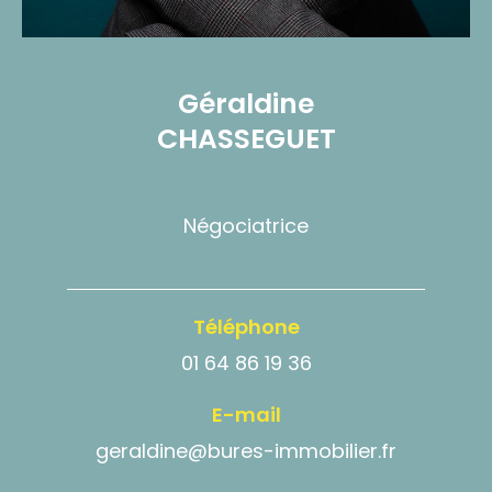
Géraldine
CHASSEGUET
Négociatrice
Téléphone
01 64 86 19 36
E-mail
geraldine@bures-immobilier.fr