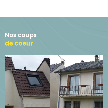
aux Ulis et les communes
environnantes. Soucieux de vous faire
gagner du temps en vous épargnant
les visites infructueuses, nous nous
emploierons à répondre à vos besoins
Nos coups
en respectant vos critères de
de coeur
recherche. Vous trouverez à
BURES
IMMOBILIER
un accompagnement et
des conseils personnalisés en fonction
de votre projet et de toutes ses
spécificités.
Vendez votre maison ou
votre appartement à