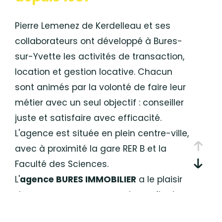
Budget
Pierre Lemenez de Kerdelleau et ses
Budget
collaborateurs ont développé à Bures-
Surface
sur-Yvette les activités de transaction,
Surface
location et gestion locative. Chacun
sont animés par la volonté de faire leur
Pièces
Pièces
métier avec un seul objectif : conseiller
juste et satisfaire avec efficacité.
Référence
L'agence est située en plein centre-ville,
avec à proximité la gare RER B et la
Faculté des Sciences.
AFFINER LES CRITÈRES
L'
agence BURES IMMOBILIER
a le plaisir
TERRASSE
PARKING
PISCINE
de vous proposer ses services afin de
vous accompagner dans
FILTRER PAR