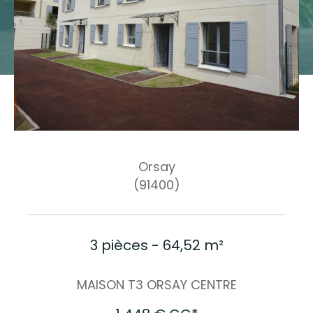
Budget
Budget
Surface
Surface
Pièces
Pièces
Orsay
Référence
(91400)
AFFINER LES CRITÈRES
3 pièces - 64,52 m²
TERRASSE
PARKING
PISCINE
MAISON T3 ORSAY CENTRE
FILTRER PAR