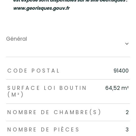
www.georisques.gouv.fr
général
TRAD_ZEPHYR_Caracteristique
TRAD_ZEPHYR_Valeurs
CODE POSTAL
91400
SURFACE LOI BOUTIN
64,52 m²
(M²)
NOMBRE DE CHAMBRE(S)
2
NOMBRE DE PIÈCES
3