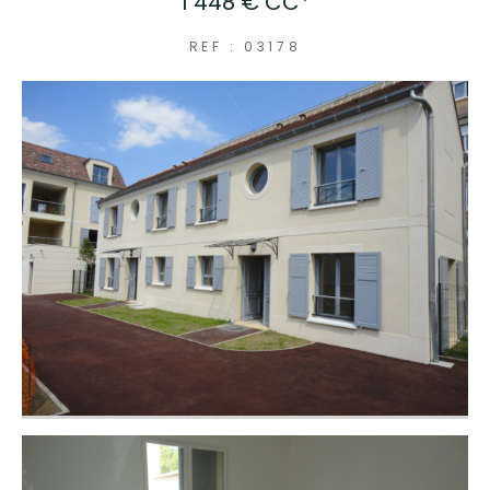
1 448 €
CC*
COUPS DE COEUR
REF : 03178
EXCLUSIVITÉS
NOUVEAUTÉS
RECHERCHER