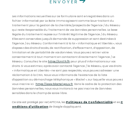
ENVOYER
Les informations recueillies sur ce formulaire sont enregistrées dans un
fichier informatisé par La Boite Immo agissant comme Sous-traitant du
traitement pour la gestion de la clientèle/prospects de l'Agence / du Réseau
qui reste Responsable du Traitement de vos Données personnelles. La base
légale du traitement repose sur l'intérêt légitime de l'Agence / du Réseau.
Elles sont conservées jusqu'à demande de suppression et sont destinées à
l'Agence / au Réseau. Conformément à la loi « informatique et libertés », vous
disposez des droits d’accès, de rectification, d’effacement, d’opposition, de
limitation et de portabilité de vos données. Vous pouvez retirer votre
consentement à tout moment en contactant directement l’Agence / Le
Réseau. Consultez le site
https://cnil.fr/fr
pour plus d’informations sur vos
droits. Si vous estimez, après avoir contacté l'Agence / le Réseau, que vos droits
« Informatique et Libertés » ne sont pas respectés, vous pouvez adresser une
réclamation à la CNIL. Nous vous informons de l’existence de la liste
d'opposition au démarchage téléphonique « Bloctel », sur laquelle vous pouvez
vous inscrire ici :
https://www.bloctel.gouv.fr
. Dans le cadre de la protection des
Données personnelles, nous vous invitons à ne pas inscrire de Données
sensibles dans le champ de saisie libre.
Ce site est protégé par reCAPTCHA, les
Politiques de Confidentialité
et es
C
onditions d'utilisation
de Google s'appliquent.