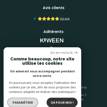
Avis clients
Adhérents
On en reste là
Comme beaucoup, notre site
utilise les cookies
On aimerait vous accompagner pendant
votre visite.
En poursuivant, vous acceptez l'utilisation des
cookies par ce site, afin de vous proposer des
© 2026 | Tous droits réservés | Traduction powered by
Google |
contenus adaptés et réaliser des statistiques !
Nos honoraires
Plan du site
Mentions légales
Admin
Nos liens
Politique RGPD
Cookies
PARAMÉTRER
OK POUR MOI !