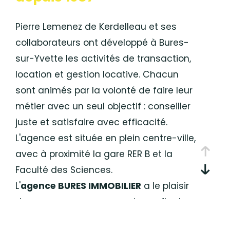
Budget
Pierre Lemenez de Kerdelleau et ses
Budget
collaborateurs ont développé à Bures-
Surface
sur-Yvette les activités de transaction,
Surface
location et gestion locative. Chacun
sont animés par la volonté de faire leur
Pièces
Pièces
métier avec un seul objectif : conseiller
juste et satisfaire avec efficacité.
Référence
L'agence est située en plein centre-ville,
avec à proximité la gare RER B et la
Faculté des Sciences.
AFFINER LES CRITÈRES
L'
agence BURES IMMOBILIER
a le plaisir
TERRASSE
PARKING
PISCINE
de vous proposer ses services afin de
vous accompagner dans
FILTRER PAR