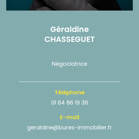
Géraldine
CHASSEGUET
Négociatrice
Téléphone
01 64 86 19 36
E-mail
geraldine@bures-immobilier.fr