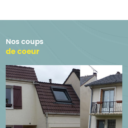
aux Ulis et les communes
environnantes. Soucieux de vous faire
gagner du temps en vous épargnant
les visites infructueuses, nous nous
emploierons à répondre à vos besoins
Nos coups
en respectant vos critères de
de coeur
recherche. Vous trouverez à
BURES
IMMOBILIER
un accompagnement et
des conseils personnalisés en fonction
de votre projet et de toutes ses
spécificités.
Vendez votre maison ou
votre appartement à