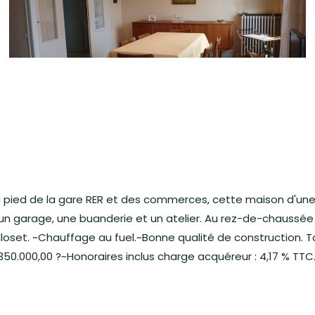
à pied de la gare RER et des commerces, cette maison d'une s
 un garage, une buanderie et un atelier. Au rez-de-chaussée
oset. ~Chauffage au fuel.~Bonne qualité de construction. T
 : 350.000,00 ?~Honoraires inclus charge acquéreur : 4,17 % TTC