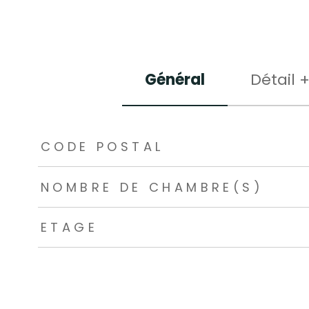
Général
Détail 
TRAD_ZEPHYR_Caracteristique
TRAD_ZEPHYR_Valeu
CODE POSTAL
NOMBRE DE CHAMBRE(S)
ETAGE