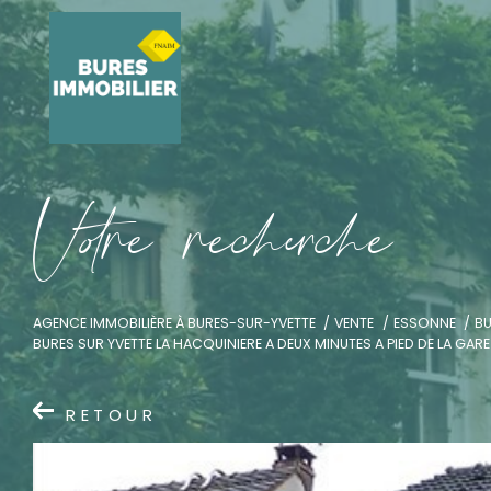
V
o
r
e
r
e
c
e
c
e
AGENCE IMMOBILIÈRE À BURES-SUR-YVETTE
VENTE
ESSONNE
BU
BURES SUR YVETTE LA HACQUINIERE A DEUX MINUTES A PIED DE LA GA
RETOUR