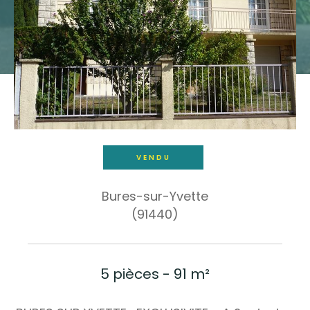
Budget
Budget
Surface
Surface
Pièces
Pièces
VENDU
Référence
Bures-sur-Yvette
(91440)
AFFINER LES CRITÈRES
TERRASSE
PARKING
PISCINE
5 pièces - 91 m²
FILTRER PAR