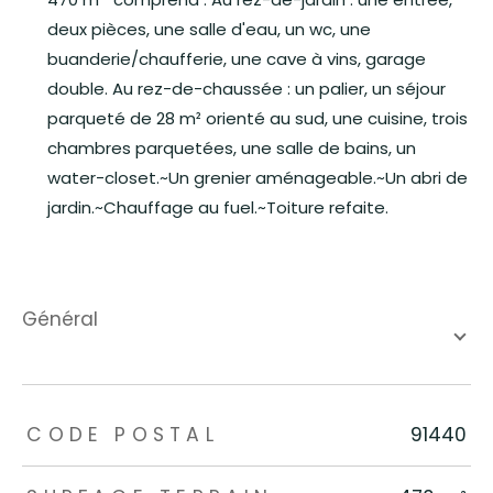
deux pièces, une salle d'eau, un wc, une
buanderie/chaufferie, une cave à vins, garage
double. Au rez-de-chaussée : un palier, un séjour
parqueté de 28 m² orienté au sud, une cuisine, trois
chambres parquetées, une salle de bains, un
water-closet.~Un grenier aménageable.~Un abri de
jardin.~Chauffage au fuel.~Toiture refaite.
général
TRAD_ZEPHYR_Caracteristique
TRAD_ZEPHYR_Valeurs
CODE POSTAL
91440