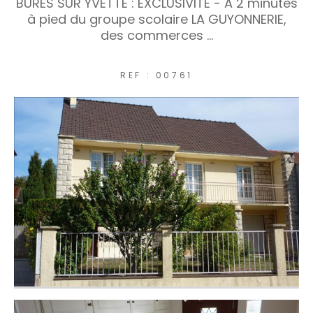
BURES SUR YVETTE : EXCLUSIVITE - A 2 minutes
à pied du groupe scolaire LA GUYONNERIE,
COUPS DE COEUR
des commerces ...
EXCLUSIVITÉS
NOUVEAUTÉS
REF : 00761
RECHERCHER