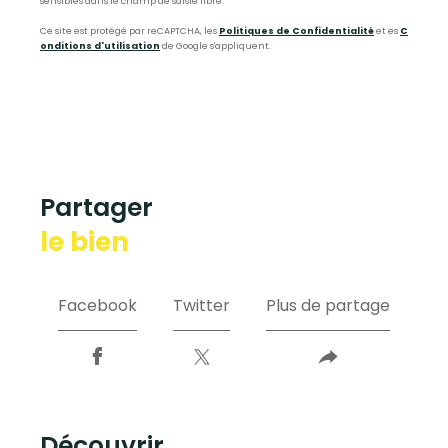
sensibles dans le champ de saisie libre.
Ce site est protégé par reCAPTCHA, les
Politiques de Confidentialité
et es
C
onditions d'utilisation
de Google s'appliquent.
partager
le bien
Facebook
Twitter
Plus de partage
découvrir