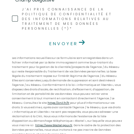
* Champ obligatoire
J'AI PRIS CONNAISSANCE DE LA
POLITIQUE DE CONFIDENTIALITÉ ET
DES INFORMATIONS RELATIVES AU
TRAITEMENT DE MES DONNÉES
PERSONNELLES (*)*
ENVOYER
Les informations recueillies sur ce formulaire sont enregistrées dans un
fichier informatisé par La Boite Immo agissant comme Sous-traitant du
traitement pour la gestion de la clientèle/prospects de l'Agence / du Réseau
qui reste Responsable du Traitement de vos Données personnelles. La base
légale du traitement repose sur l'intérêt légitime de l'Agence / du Réseau.
Elles sont conservées jusqu'à demande de suppression et sont destinées à
l'Agence / au Réseau. Conformément à la loi « informatique et libertés », vous
disposez des droits d’accès, de rectification, d’effacement, d’opposition, de
limitation et de portabilité de vos données. Vous pouvez retirer votre
consentement à tout moment en contactant directement l’Agence / Le
Réseau. Consultez le site
https://cnil.fr/fr
pour plus d’informations sur vos
droits. Si vous estimez, après avoir contacté l'Agence / le Réseau, que vos droits
« Informatique et Libertés » ne sont pas respectés, vous pouvez adresser une
réclamation à la CNIL. Nous vous informons de l’existence de la liste
d'opposition au démarchage téléphonique « Bloctel », sur laquelle vous pouvez
vous inscrire ici :
https://www.bloctel.gouv.fr
. Dans le cadre de la protection des
Données personnelles, nous vous invitons à ne pas inscrire de Données