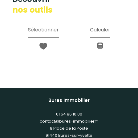
nos outils
Sélectionner
Calculer
Bures Immobilier
01 64 86 10 00
contact@bures-immobilier.fr
8 Place de la Poste
91440
bures-sur-yvette