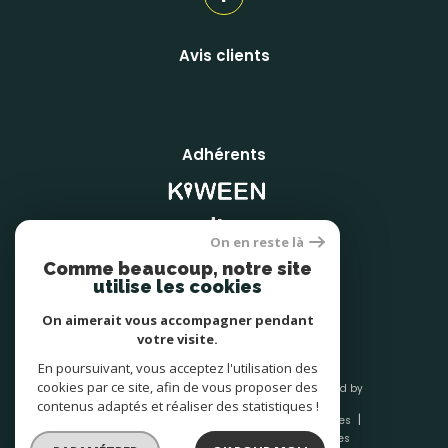
Avis clients
Adhérents
On en reste là
Comme beaucoup, notre site
utilise les cookies
On aimerait vous accompagner pendant
votre visite.
En poursuivant, vous acceptez l'utilisation des
cookies par ce site, afin de vous proposer des
© 2026 | Tous droits réservés | Traduction powered by
Google |
contenus adaptés et réaliser des statistiques !
Nos honoraires
Plan du site
Mentions légales
Admin
Nos liens
Politique RGPD
Cookies