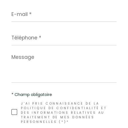
E-
mail
*
Téléphone
*
Message
*
* Champ obligatoire
J'AI PRIS CONNAISSANCE DE LA
POLITIQUE DE CONFIDENTIALITÉ ET
DES INFORMATIONS RELATIVES AU
TRAITEMENT DE MES DONNÉES
PERSONNELLES (*)*