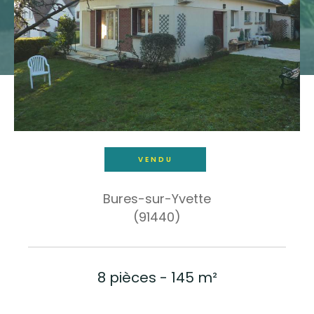
Budget
Budget
Surface
Surface
Pièces
Pièces
VENDU
Référence
Bures-sur-Yvette
(91440)
AFFINER LES CRITÈRES
TERRASSE
PARKING
PISCINE
8 pièces - 145 m²
FILTRER PAR