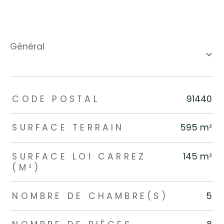
général
TRAD_ZEPHYR_Caracteristique
TRAD_ZEPHYR_Valeurs
CODE POSTAL
91440
SURFACE TERRAIN
595 m²
SURFACE LOI CARREZ
145 m²
(M²)
NOMBRE DE CHAMBRE(S)
5