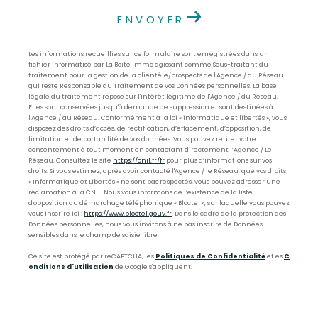
ENVOYER
Les informations recueillies sur ce formulaire sont enregistrées dans un
fichier informatisé par La Boite Immo agissant comme Sous-traitant du
traitement pour la gestion de la clientèle/prospects de l'Agence / du Réseau
qui reste Responsable du Traitement de vos Données personnelles. La base
légale du traitement repose sur l'intérêt légitime de l'Agence / du Réseau.
Elles sont conservées jusqu'à demande de suppression et sont destinées à
l'Agence / au Réseau. Conformément à la loi « informatique et libertés », vous
disposez des droits d’accès, de rectification, d’effacement, d’opposition, de
limitation et de portabilité de vos données. Vous pouvez retirer votre
consentement à tout moment en contactant directement l’Agence / Le
Réseau. Consultez le site
https://cnil.fr/fr
pour plus d’informations sur vos
droits. Si vous estimez, après avoir contacté l'Agence / le Réseau, que vos droits
« Informatique et Libertés » ne sont pas respectés, vous pouvez adresser une
réclamation à la CNIL. Nous vous informons de l’existence de la liste
d'opposition au démarchage téléphonique « Bloctel », sur laquelle vous pouvez
vous inscrire ici :
https://www.bloctel.gouv.fr
. Dans le cadre de la protection des
Données personnelles, nous vous invitons à ne pas inscrire de Données
sensibles dans le champ de saisie libre.
Ce site est protégé par reCAPTCHA, les
Politiques de Confidentialité
et es
C
onditions d'utilisation
de Google s'appliquent.