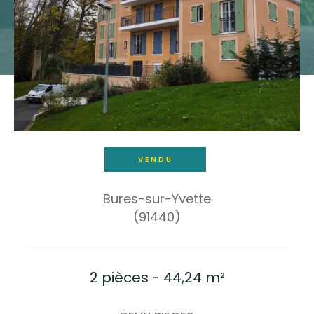
Budget
Budget
Surface
Surface
Pièces
Pièces
VENDU
Référence
Bures-sur-Yvette
(91440)
AFFINER LES CRITÈRES
TERRASSE
PARKING
PISCINE
2 pièces - 44,24 m²
FILTRER PAR