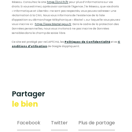
Réseau. Consultez le site
https://cnil.fr/fr
pour plus d’informations sur vos
droits. Si vous estimez, après avoir contacté l'Agence / le Réseau, que vos droits
« Informatique et Libertés » ne sont pas respectés, vous pouvez adresser une
réclamation à la CNIL. Nous vous informons de l’existence de la liste
d'opposition au démarchage téléphonique « Bloctel », sur laquelle vous pouvez
vous inscrire ici :
https://www.bloctel.gouv.fr
. Dans le cadre de la protection des
Données personnelles, nous vous invitons à ne pas inscrire de Données
sensibles dans le champ de saisie libre.
Ce site est protégé par reCAPTCHA, les
Politiques de Confidentialité
et es
C
onditions d'utilisation
de Google s'appliquent.
partager
le bien
Facebook
Twitter
Plus de partage