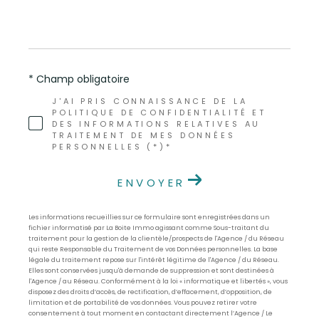
* Champ obligatoire
J'AI PRIS CONNAISSANCE DE LA
POLITIQUE DE CONFIDENTIALITÉ ET
DES INFORMATIONS RELATIVES AU
TRAITEMENT DE MES DONNÉES
PERSONNELLES (*)*
ENVOYER
Les informations recueillies sur ce formulaire sont enregistrées dans un
fichier informatisé par La Boite Immo agissant comme Sous-traitant du
traitement pour la gestion de la clientèle/prospects de l'Agence / du Réseau
qui reste Responsable du Traitement de vos Données personnelles. La base
légale du traitement repose sur l'intérêt légitime de l'Agence / du Réseau.
Elles sont conservées jusqu'à demande de suppression et sont destinées à
l'Agence / au Réseau. Conformément à la loi « informatique et libertés », vous
disposez des droits d’accès, de rectification, d’effacement, d’opposition, de
limitation et de portabilité de vos données. Vous pouvez retirer votre
consentement à tout moment en contactant directement l’Agence / Le