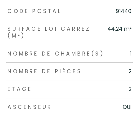
TRAD_ZEPHYR_Caracteristique
TRAD_ZEPHYR_Valeurs
CODE POSTAL
91440
SURFACE LOI CARREZ
44,24 m²
(M²)
NOMBRE DE CHAMBRE(S)
1
NOMBRE DE PIÈCES
2
ETAGE
2
ASCENSEUR
OUI