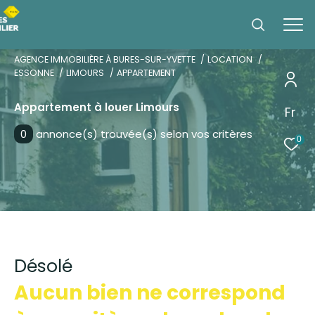
AGENCE IMMOBILIÈRE À BURES-SUR-YVETTE
LOCATION
ESSONNE
LIMOURS
APPARTEMENT
Appartement à louer Limours
Fr
Effectuer une recherche
0
annonce(s) trouvée(s) selon vos critères
et trouver le bien qui correspond à vos
0
critères
Type
d'offre
Location
Type
de
Type de bien
Désolé
bien
Aucun bien ne correspond
Ville