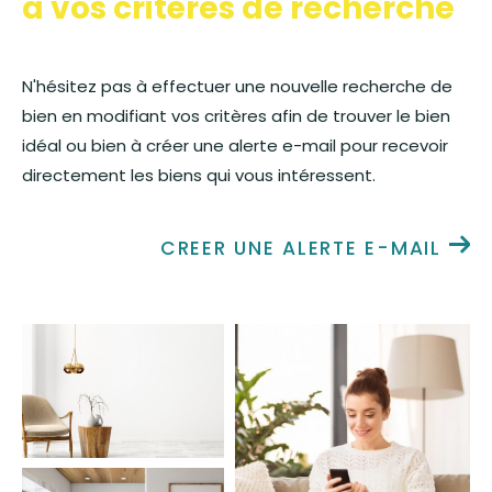
à vos critères de recherche
Budget
Budget
N'hésitez pas à effectuer une nouvelle recherche de
bien en modifiant vos critères afin de trouver le bien
Surface
Surface
idéal ou bien à créer une alerte e-mail pour recevoir
directement les biens qui vous intéressent.
Pièces
Pièces
CREER UNE ALERTE E-MAIL
Référence
AFFINER LES CRITÈRES
TERRASSE
PARKING
PISCINE
FILTRER PAR